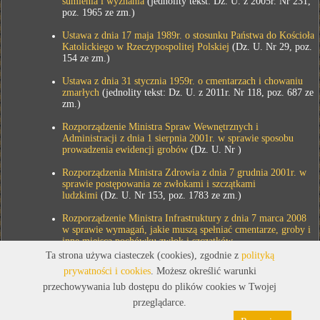
sumienia i wyznania
(jednolity tekst: Dz. U. z 2005r. Nr 231,
poz. 1965 ze zm.)
Ustawa z dnia 17 maja 1989r. o stosunku Państwa do Kościoła
Katolickiego w Rzeczypospolitej Polskiej
(Dz. U. Nr 29, poz.
154 ze zm.)
Ustawa z dnia 31 stycznia 1959r. o cmentarzach i chowaniu
zmarłych
(jednolity tekst: Dz. U. z 2011r. Nr 118, poz. 687 ze
zm.)
Rozporządzenie Ministra Spraw Wewnętrznych i
Administracji z dnia 1 sierpnia 2001r. w sprawie sposobu
prowadzenia ewidencji grobów
(Dz. U. Nr )
Rozporządzenia Ministra Zdrowia z dnia 7 grudnia 2001r. w
sprawie postępowania ze zwłokami i szczątkami
ludzkimi
(Dz. U. Nr 153, poz. 1783 ze zm.)
Rozporządzenie Ministra Infrastruktury z dnia 7 marca 2008
w sprawie wymagań, jakie muszą spełniać cmentarze, groby i
inne miejsca pochówku zwłok i szczątków
Ta strona używa ciasteczek (cookies), zgodnie z
polityką
prywatności i cookies
. Możesz określić warunki
przechowywania lub dostępu do plików cookies w Twojej
przeglądarce.