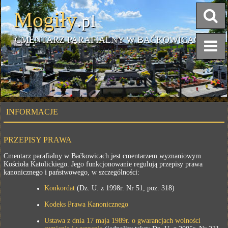
Mogiły
.pl
CMENTARZ PARAFIALNY W BAĆKOWICACH
INFORMACJE
PRZEPISY PRAWA
Cmentarz parafialny w Baćkowicach jest cmentarzem wyznaniowym
Kościoła Katolickiego. Jego funkcjonowanie regulują przepisy prawa
kanonicznego i państwowego, w szczególności:
Konkordat
(Dz. U. z 1998r. Nr 51, poz. 318)
Kodeks Prawa Kanonicznego
Ustawa z dnia 17 maja 1989r. o gwarancjach wolności