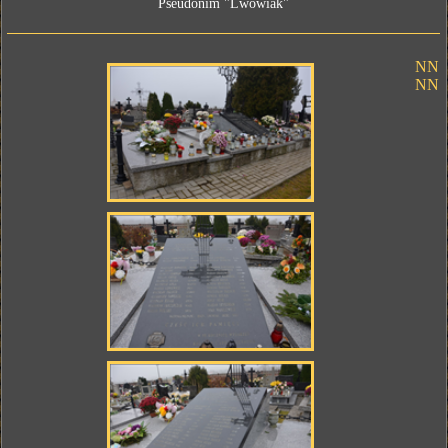
Pseudonim "Lwowiak"
NN
NN