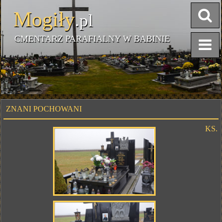
Mogiły
.pl
CMENTARZ PARAFIALNY W BABINIE
ZNANI POCHOWANI
KS.