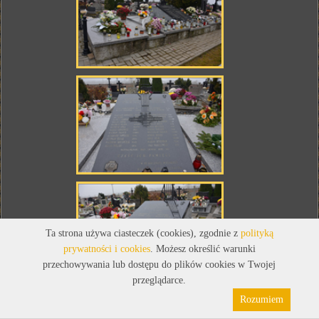
Ta strona używa ciasteczek (cookies), zgodnie z
polityką
prywatności i cookies
. Możesz określić warunki
przechowywania lub dostępu do plików cookies w Twojej
przeglądarce.
MIECZYSŁAW PALUCH
Rozumiem
(1900 - 1900)