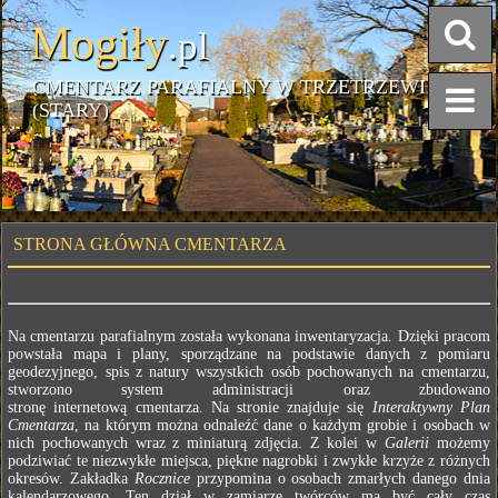
Mogiły
.pl
CMENTARZ PARAFIALNY W TRZETRZEWINIE
(STARY)
STRONA GŁÓWNA CMENTARZA
Na cmentarzu parafialnym została wykonana inwentaryzacja. Dzięki pracom
powstała mapa i plany, sporządzane na podstawie danych z pomiaru
geodezyjnego, spis z natury wszystkich osób pochowanych na cmentarzu,
stworzono system administracji oraz zbudowano
stronę internetową cmentarza. Na stronie znajduje się
Interaktywny Plan
Cmentarza
, na którym można odnaleźć dane o każdym grobie i osobach w
nich pochowanych wraz z miniaturą zdjęcia. Z kolei w
Galerii
możemy
podziwiać te niezwykłe miejsca, piękne nagrobki i zwykłe krzyże z różnych
okresów. Zakładka
Rocznice
przypomina o osobach zmarłych danego dnia
kalendarzowego. Ten dział w zamiarze twórców ma być cały czas