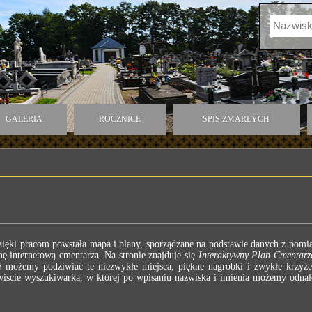
GALERIA
ROCZNICE
SPIS ZMARŁYCH
ęki pracom powstała mapa i plany, sporządzane na podstawie danych z pomia
ę internetową cmentarza. Na stronie znajduje się
Interaktywny Plan Cmentarz
i
możemy podziwiać te niezwykłe miejsca, piękne nagrobki i zwykłe krzyż
ywiście wyszukiwarka, w której po wpisaniu nazwiska i imienia możemy odna