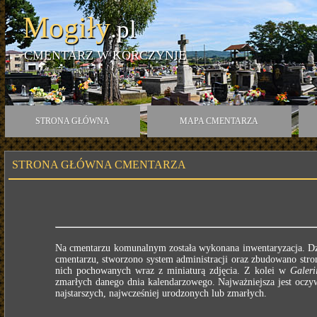
Mogiły
.pl
CMENTARZ W KORCZYNIE
STRONA GŁÓWNA
MAPA CMENTARZA
STRONA GŁÓWNA CMENTARZA
Na cmentarzu komunalnym została wykonana inwentaryzacja. Dzi
cmentarzu, stworzono system administracji oraz zbudowano stron
nich pochowanych wraz z miniaturą zdjęcia. Z kolei w
Galeri
zmarłych danego dnia kalendarzowego. Najważniejsza jest ocz
najstarszych, najwcześniej urodzonych lub zmarłych.