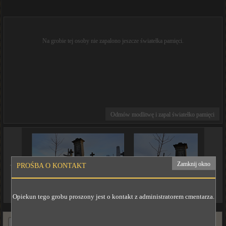
Na grobie tej osoby nie zapalono jeszcze światełka pamięci.
Odmów modlitwę i zapal światełko pamięci
◄
►
Zamknij okno
PROŚBA O KONTAKT
Opiekun tego grobu proszony jest o kontakt z administratorem cmentarza.