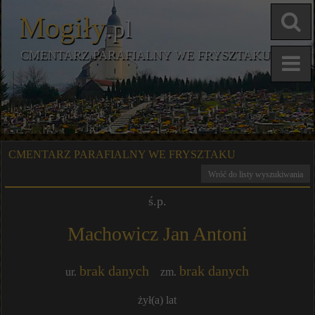
Mogiły
.pl
CMENTARZ PARAFIALNY WE FRYSZTAKU
CMENTARZ PARAFIALNY WE FRYSZTAKU
Wróć do listy wyszukiwania
ś.p.
Machowicz Jan Antoni
brak danych
brak danych
ur.
zm.
żył(a)
lat